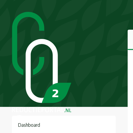
Süreyya Karatay
Dashboard
Koninklijke BAM Groep