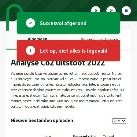
Succesvol afgerond
Algemeen
Footprint geschiedenis
Let op, niet alles is ingevuld
Analyse Co2 uitstoot 2022
Vivamus sagittis lacus vel augue laoreet rutrum faucibus dolor auctor. Nullam
quis risus eget urna mollis ornare vel eu leo. Cum sociis natoque penatibus et
magnis dis parturient montes, nascetur ridiculus mus. Integer posuere erat a
ante venenatis dapibus posuere velit aliquet. Cras justo odio, dapibus ac facilisis
in, egestas eget quam. Cum sociis natoque penatibus et magnis dis parturient
montes, nascetur ridiculus mus. Duis mollis, est non commodo luctus, nisi erat
porttitor ligula, eget lacinia odio sem nec elit.
Nieuwe bestanden uploaden
Jouw
Emissiefactor
Totaal