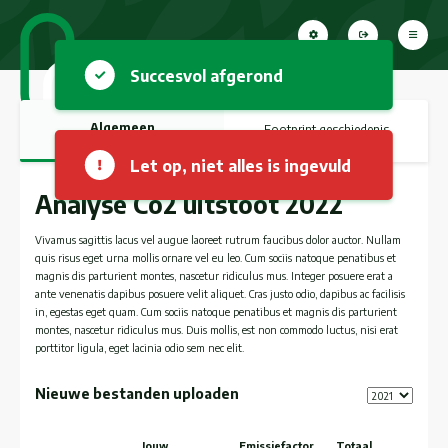
Succesvol afgerond
Algemeen
Footprint geschiedenis
Let op, niet alles is ingevuld
Analyse Co2 uitstoot 2022
Vivamus sagittis lacus vel augue laoreet rutrum faucibus dolor auctor. Nullam
quis risus eget urna mollis ornare vel eu leo. Cum sociis natoque penatibus et
magnis dis parturient montes, nascetur ridiculus mus. Integer posuere erat a
ante venenatis dapibus posuere velit aliquet. Cras justo odio, dapibus ac facilisis
in, egestas eget quam. Cum sociis natoque penatibus et magnis dis parturient
montes, nascetur ridiculus mus. Duis mollis, est non commodo luctus, nisi erat
porttitor ligula, eget lacinia odio sem nec elit.
Nieuwe bestanden uploaden
Jouw
Emissiefactor
Totaal